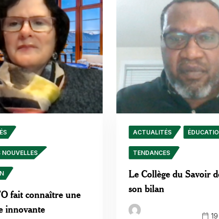
ÉS
ACTUALITÉS
ÉDUCATI
S NOUVELLES
TENDANCES
Le Collège du Savoir 
ON
son bilan
 fait connaître une
e innovante
19