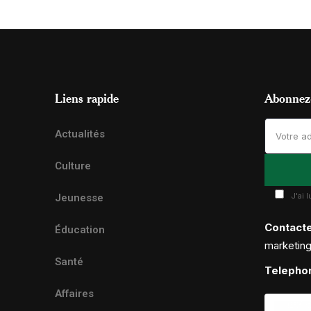
Liens rapide
Abonnez-
Actualités
Culture
J'ai 
Jeunesse
Contact
Éducation
marketin
Santé
Telepho
Affaires