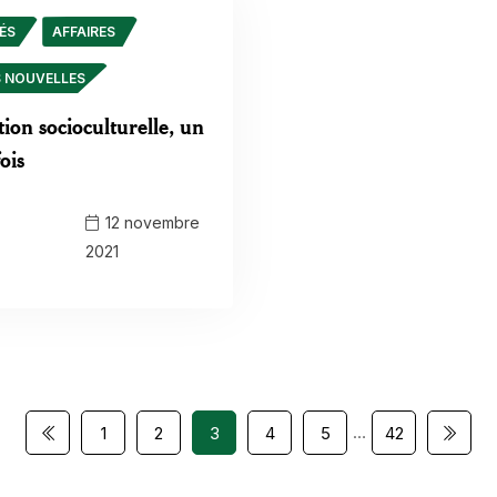
ÉS
AFFAIRES
S NOUVELLES
tion socioculturelle, un
fois
12 novembre
2021
…
1
2
3
4
5
42