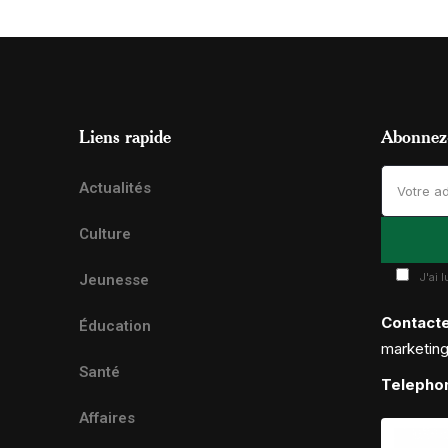
Liens rapide
Abonnez-
Actualités
Culture
J'ai 
Jeunesse
Contact
Éducation
marketin
Santé
Telepho
Affaires