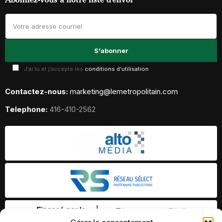
J'ai lu et j'accepte les
conditions d'utilisation
Contactez-nous:
marketing@lemetropolitain.com
Telephone:
416-410-2562