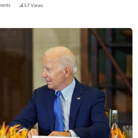
ents
57 Views