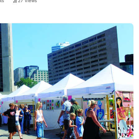
ts
27 Views