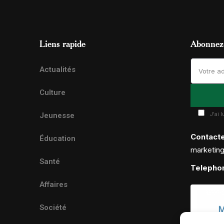
Liens rapide
Abonnez-
Actualités
Culture
J'ai 
Jeunesse
Contact
Éducation
marketin
Santé
Telepho
Affaires
Société