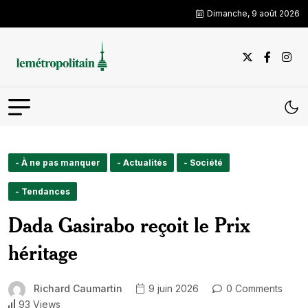
Dimanche, 9 août 2026
- À ne pas manquer
- Actualités
- Société
- Tendances
Dada Gasirabo reçoit le Prix
héritage
Richard Caumartin
9 juin 2026
0 Comments
93 Views