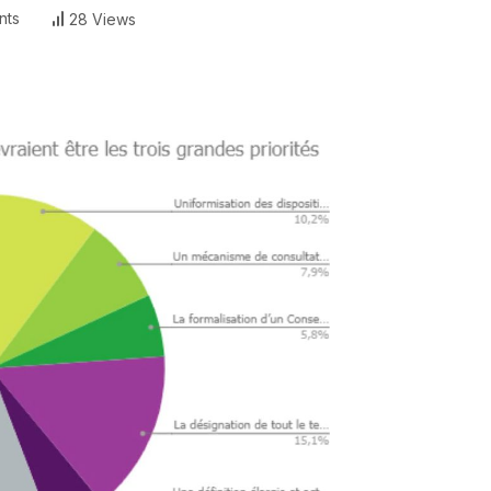
nts
28 Views