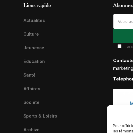
Liens rapide
Abonnez-
Actualités
Culture
J'ai 
Jeunesse
Contact
Éducation
marketin
Santé
Telepho
Affaires
Société
Sports & Loisirs
Pour offrir
Archive
les témoins