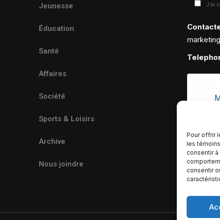
J'ai 
Jeunesse
Contact
Éducation
marketin
Santé
Telepho
Affaires
Société
Sports & Loisirs
Pour offrir
Archive
les témoins
consentir à
comportemen
Nous joindre
consentir o
caractérist
Ac