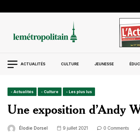
ACTUALITÉS
CULTURE
JEUNESSE
ÉDUC
- Actualités
- Culture
- Les plus lus
Une exposition d’Andy Wa
Élodie Dorsel
9 juillet 2021
0 Comments