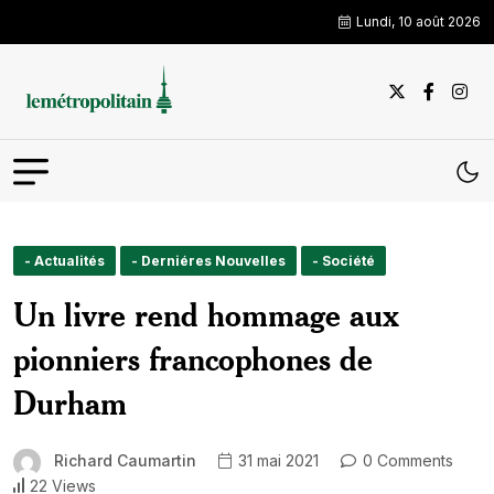
Lundi, 10 août 2026
- Actualités
- Derniéres Nouvelles
- Société
Un livre rend hommage aux
pionniers francophones de
Durham
Richard Caumartin
31 mai 2021
0 Comments
22 Views