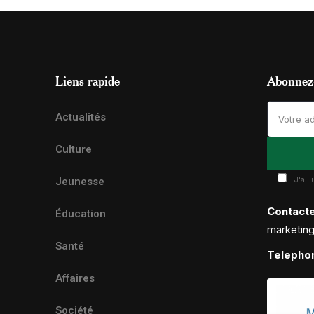
Liens rapide
Abonnez-
Actualités
Culture
J'ai 
Jeunesse
Contact
Éducation
marketin
Santé
Telepho
Affaires
Société