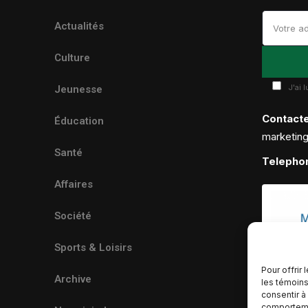
Actualités
Culture
J'ai 
Jeunesse
Contact
Éducation
marketin
Santé
Telepho
Affaires
Société
Sports & Loisirs
Pour offrir
Archive
les témoins
consentir à
comportemen