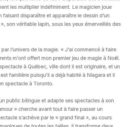
ment les multiplier indéfiniment. Le magicien joue
 faisant disparaître et apparaître le dessin d’un
», son véritable lapin, sous les yeux émerveillés des
par l’univers de la magie. « J’ai commencé à faire
arents m’ont offert mon premier jeu de magie à Noël.
pectacle à Québec, ville dont il est originaire, et un
st familière puisqu’il a déjà habité à Niagara et il
en spectacle à Toronto.
re un public bilingue et adapte ses spectacles à son
umour » cherche avant tout à faire passer un
ctacle s’achève par le « grand final », au cours
agiques de toutes les tailles, il transforme deux