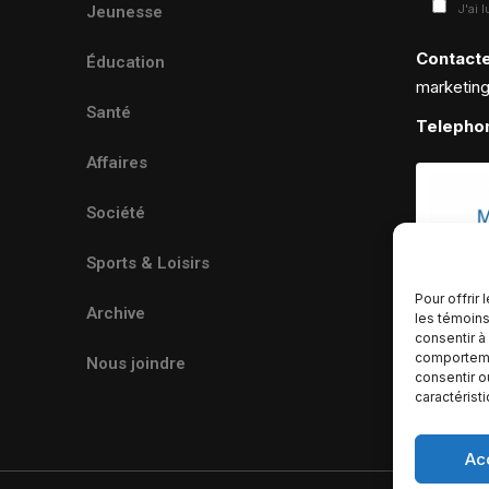
J'ai 
Jeunesse
Contact
Éducation
marketin
Santé
Telepho
Affaires
Société
Sports & Loisirs
Pour offrir
Archive
les témoins
consentir à
comportemen
Nous joindre
consentir o
caractérist
Ac