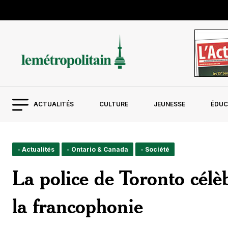
ACTUALITÉS
CULTURE
JEUNESSE
ÉDUC
- Actualités
- Ontario & Canada
- Société
La police de Toronto célè
la francophonie