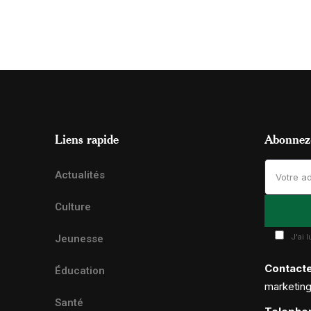
Liens rapide
Abonnez-
Actualités
Culture
J'ai 
Jeunesse
Contact
Éducation
marketin
Santé