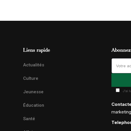
Liens rapide
Abonnez-
Actualités
Culture
J'ai 
Jeunesse
Contact
Éducation
marketin
Santé
Telepho