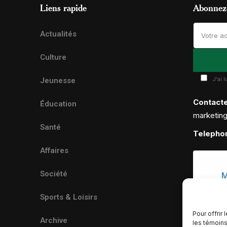
Liens rapide
Abonnez-
Actualités
Culture
J'ai 
Jeunesse
Contact
Éducation
marketin
Santé
Telepho
Affaires
Société
Sports & Loisirs
Pour offrir
Archive
les témoins