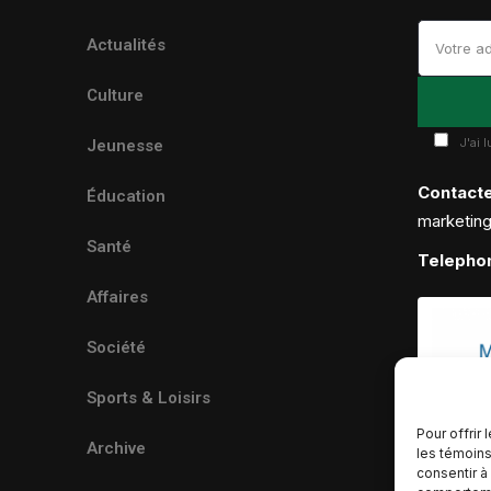
Actualités
Culture
J'ai 
Jeunesse
Contact
Éducation
marketin
Santé
Telepho
Affaires
Société
Sports & Loisirs
Pour offrir
Archive
les témoins
consentir à