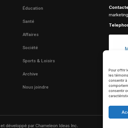
Contact
Éducation
marketin
Santé
Telepho
Affaires
Société
Sports & Loisirs
Pour offrir
Archive
les témoins
consentir à
comportemen
Nous joindre
consentir o
caractérist
Ac
u et développé par Chameleon Ideas Inc.