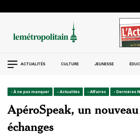
ACTUALITÉS
CULTURE
JEUNESSE
ÉDUC
- À ne pas manquer
- Actualités
- Affaires
- Derniéres 
ApéroSpeak, un nouveau c
échanges