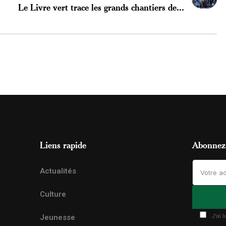
Le Livre vert trace les grands chantiers de...
Liens rapide
Abonnez-
Actualités
Culture
J'ai 
Jeunesse