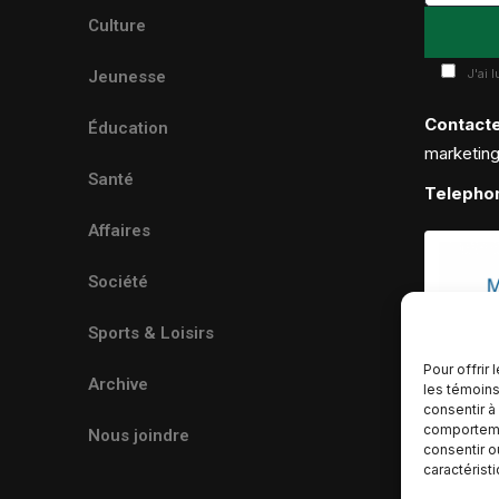
Culture
J'ai 
Jeunesse
Contact
Éducation
marketin
Santé
Telepho
Affaires
Société
Sports & Loisirs
Pour offrir
Archive
les témoins
consentir à
comportemen
Nous joindre
consentir o
caractérist