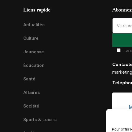
Liens rapide
Abonnez-
Actualités
Culture
J'ai 
Jeunesse
Contact
Éducation
marketin
Santé
Telepho
Affaires
Société
Sports & Loisirs
Pour offrir