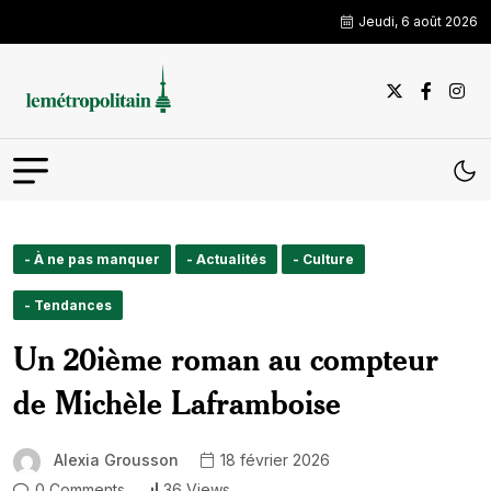
Jeudi, 6 août 2026
- À ne pas manquer
- Actualités
- Culture
- Tendances
Un 20ième roman au compteur
de Michèle Laframboise
Alexia Grousson
18 février 2026
0 Comments
36 Views