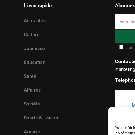
Liens rapide
Abonnez-
Actualités
Culture
J'ai 
Jeunesse
Contact
Éducation
marketin
Santé
Telepho
Affaires
Société
Sports & Loisirs
Pour offrir
Archive
les témoins