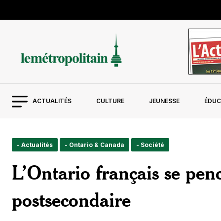
ACTUALITÉS
CULTURE
JEUNESSE
ÉDUC
- Actualités
- Ontario & Canada
- Société
L’Ontario français se penc
postsecondaire