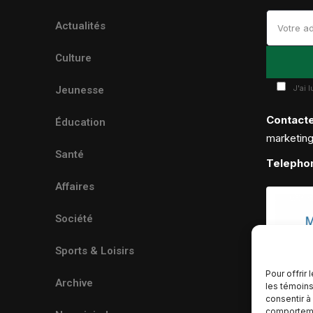
Actualités
Culture
J'ai 
Jeunesse
Contact
Éducation
marketin
Santé
Telepho
Affaires
Société
Sports & Loisirs
Pour offrir
Archive
les témoins
consentir à
comportemen