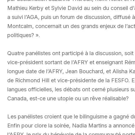
Mathieu Kerby et Sylvie David au sein du conseil d
a suivi l’AGA, puis un forum de discussion, diffus
Montcalm, concernait un des grands enjeux de l’actu
politiques? ».
Quatre panélistes ont participé à la discussion, soi
vice-président sortant de l’AFRY et enseignant Rémi 
longue date de l’AFRY, Jean Bouchard, et Alisha Ka
de Richmond Hill et vice-présidente de la FESFO. En
langues officielles, les débats ont cerné plusieurs s
Canada, est-ce une utopie ou un rêve réalisable?
Les panélistes croient que le bilinguisme a gagné d
Enfin pour clore la soirée, Nadia Martins a annoncé
l’AFRY, le prix du bénévole de la communauté port