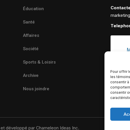
Contact
Éducation
marketin
Santé
Telepho
Affaires
Société
Sports & Loisirs
Pour offrir
Archive
les témoins
consentir à
comportemen
Nous joindre
consentir o
caractérist
Ac
u et développé par Chameleon Ideas Inc.