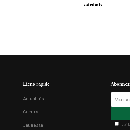
satisfaits...
Liens rapide
Abonnez-
Actualités
Culture
J'ai 
Jeunesse