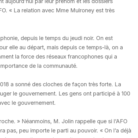
nt aujourd’hui par leur prénom et les dossiers
AFO. « La relation avec Mme Mulroney est très
phonie, depuis le temps du jeudi noir. On est
ur elle au départ, mais depuis ce temps-là, on a
amment la force des réseaux francophones qui a
’importance de la communauté.
018 a sonné des cloches de façon très forte. La
bouger le gouvernement. Les gens ont participé à 100
é avec le gouvernement.
proche. » Néanmoins, M. Jolin rappelle que si l’AFO
ra pas, peu importe le parti au pouvoir. « On l’a déjà