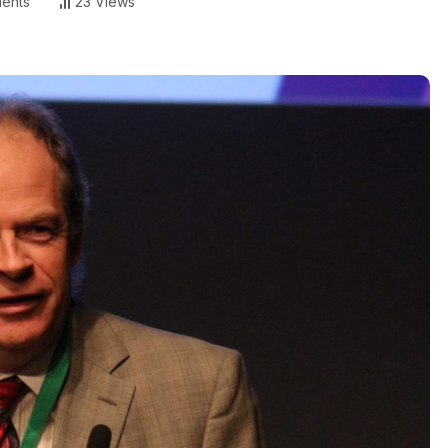
ents
23 Views