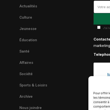
Actualités
Culture
J'ai 
Jeunesse
Contact
Éducation
marketin
Santé
Telepho
Affaires
Société
Sports & Loisirs
Pour offrir
Archive
les témoins
consentir à
comportemen
Nous joindre