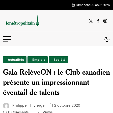
Dimanche, 9 août 2026
- Actualités
- Emplois
- Société
Gala RelèveON : le Club canadien
présente un impressionnant
éventail de talents
Philippe Thivierge
2 octobre 2020
0 Comments
25 Views