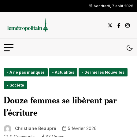
Vendredi, 7 août 2026
- À ne pas manquer
- Actualités
- Derniéres Nouvelles
- Société
Douze femmes se libèrent par
l’écriture
Christiane Beaupré
5 février 2026
0 Comments
37 Views