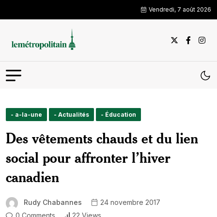
Vendredi, 7 août 2026
- a-la-une
- Actualités
- Éducation
Des vêtements chauds et du lien
social pour affronter l’hiver
canadien
Rudy Chabannes
24 novembre 2017
0 Comments
22 Views