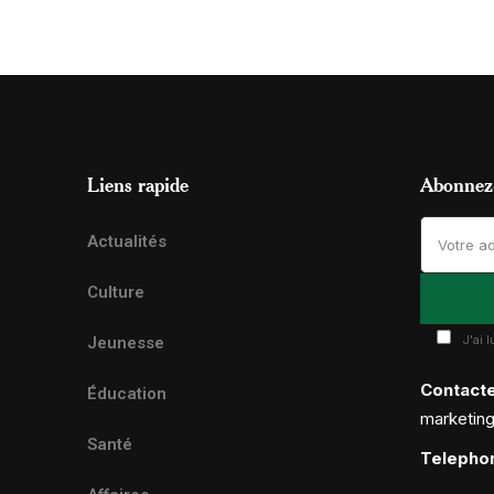
Liens rapide
Abonnez-
Actualités
Culture
J'ai 
Jeunesse
Contact
Éducation
marketin
Santé
Telepho