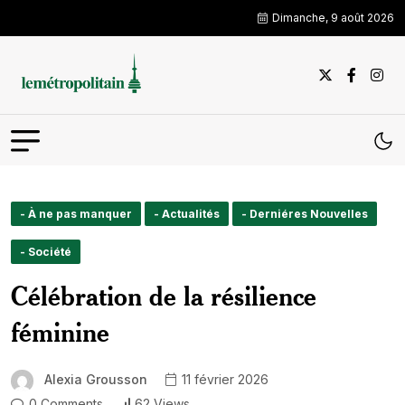
Dimanche, 9 août 2026
- À ne pas manquer
- Actualités
- Derniéres Nouvelles
- Société
Célébration de la résilience
féminine
Alexia Grousson
11 février 2026
0 Comments
62 Views