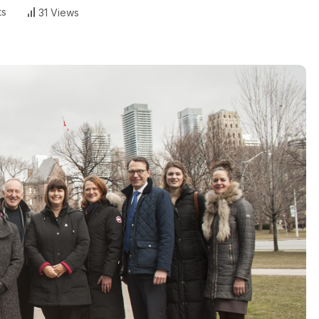
ts
31 Views