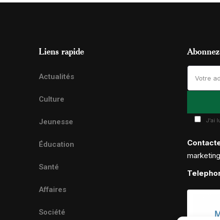
Liens rapide
Abonnez-
Actualités
Culture
J'ai 
Jeunesse
Contact
Éducation
marketin
Santé
Telepho
Affaires
Société