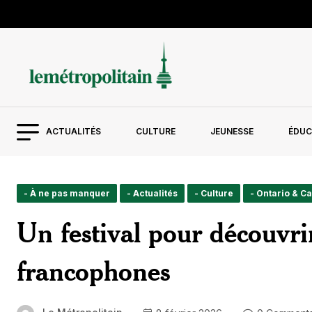
ACTUALITÉS
CULTURE
JEUNESSE
ÉDUC
- À ne pas manquer
- Actualités
- Culture
- Ontario & C
Un festival pour découvrir 
francophones