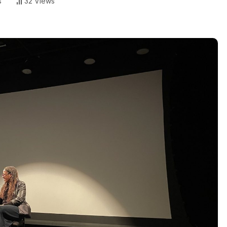
s
32 Views