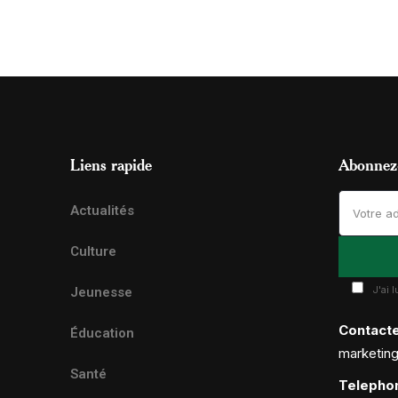
Liens rapide
Abonnez-
Actualités
Culture
J'ai 
Jeunesse
Contact
Éducation
marketin
Santé
Telepho