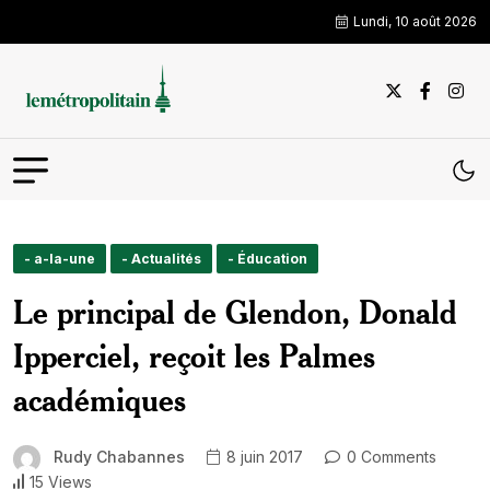
Lundi, 10 août 2026
- a-la-une
- Actualités
- Éducation
Le principal de Glendon, Donald
Ipperciel, reçoit les Palmes
académiques
Rudy Chabannes
8 juin 2017
0 Comments
15 Views