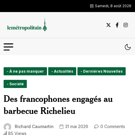
Samedi, 8 août 2026
- À ne pas manquer
- Actualités
- Derniéres Nouvelles
- Société
Des francophones engagés au
barbecue Richelieu
Richard Caumartin
31 mai 2026
0 Comments
85 Views