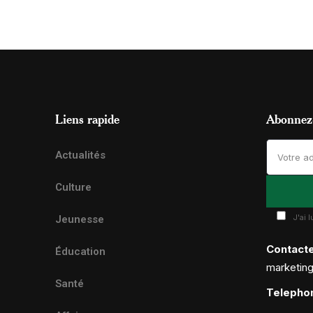
Liens rapide
Abonnez-
Actualités
Culture
J'ai 
Jeunesse
Contact
Éducation
marketin
Santé
Telepho