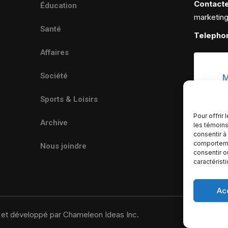
Contact
Éducation
marketin
Santé
Telepho
Affaires
Société
Sports & Loisirs
Pour offrir
Archive
les témoins
consentir à
comportemen
Nous joindre
consentir o
caractérist
Ac
u et développé par Chameleon Ideas Inc.