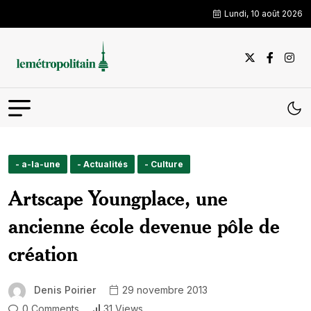
Lundi, 10 août 2026
- a-la-une
- Actualités
- Culture
Artscape Youngplace, une
ancienne école devenue pôle de
création
Denis Poirier
29 novembre 2013
0 Comments
31 Views