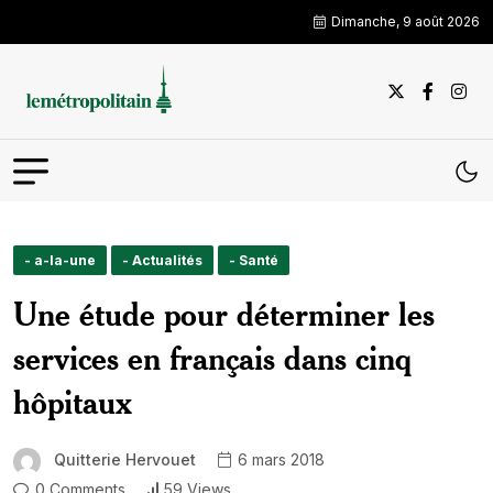
Dimanche, 9 août 2026
- a-la-une
- Actualités
- Santé
Une étude pour déterminer les
services en français dans cinq
hôpitaux
Quitterie Hervouet
6 mars 2018
0 Comments
59 Views