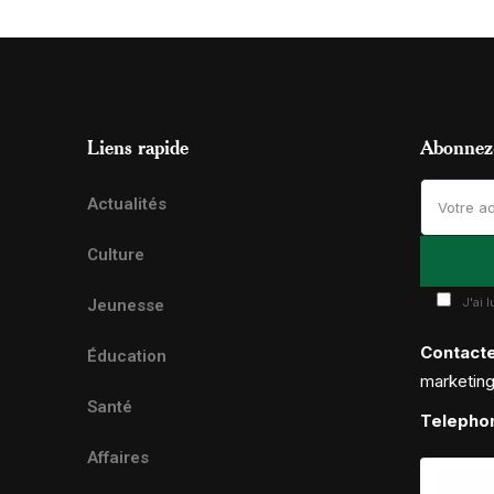
Liens rapide
Abonnez-
Actualités
Culture
J'ai 
Jeunesse
Contact
Éducation
marketin
Santé
Telepho
Affaires