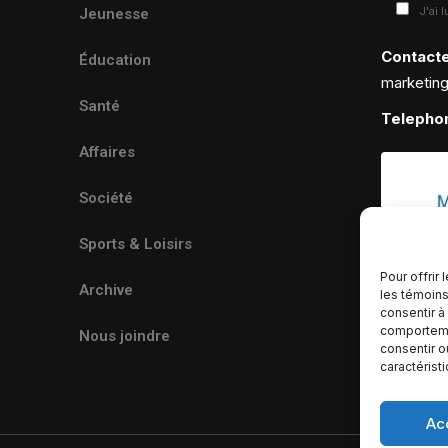
J'ai 
Jeunesse
Contact
Éducation
marketin
Santé
Telepho
Affaires
Société
Sports & Loisirs
Pour offrir
Archive
les témoins
consentir à
comportemen
Nous joindre
consentir o
caractérist
Ac