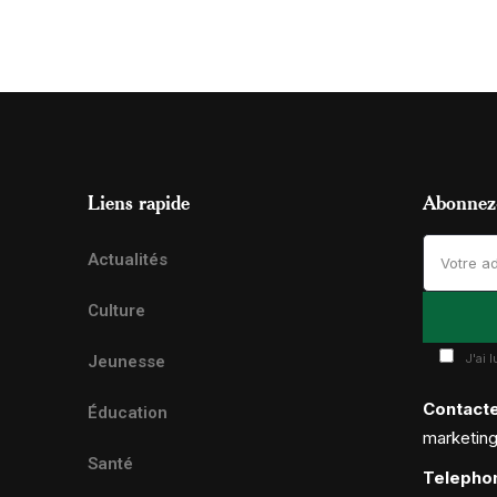
Liens rapide
Abonnez-
Actualités
Culture
J'ai 
Jeunesse
Contact
Éducation
marketin
Santé
Telepho