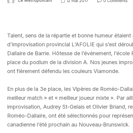
Le Métropolitain
12 mai 2017
0 Comments
Talent, sens de la répartie et bonne humeur étaient
d’improvisation provincial L’AFOLIE qui s’est dérou
Dallaire de Barrie. Hôtesse de l’événement, l’écol
place du podium de la division A. Nos jeunes improv
ont fièrement défendu les couleurs Viamonde.
En plus de la 3e place, les Vipères de Roméo-Dall
meilleur match » et « meilleur joueur mixte ». Par ai
improvisation, Audrey St-Gelais et Olivier Briand, 
Roméo-Dallaire, ont été sélectionnés pour représent
canadienne l’été prochain au Nouveau-Brunswick.