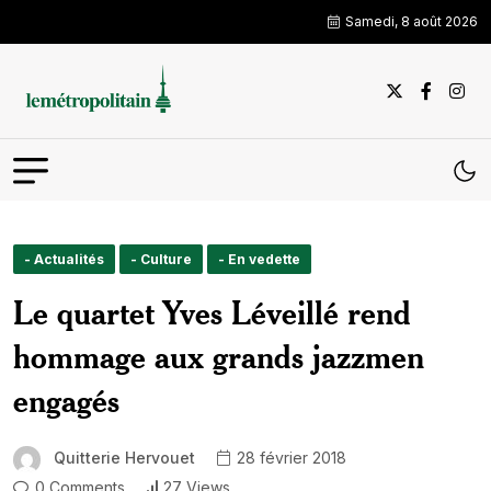
Samedi, 8 août 2026
- Actualités
- Culture
- En vedette
Le quartet Yves Léveillé rend
hommage aux grands jazzmen
engagés
Quitterie Hervouet
28 février 2018
0 Comments
27 Views