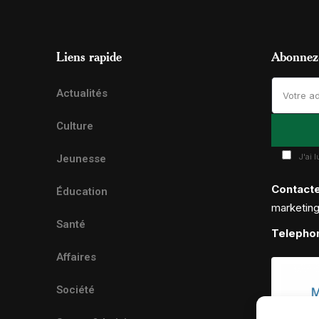
Liens rapide
Abonnez-
Actualités
Culture
J'ai 
Jeunesse
Contact
Éducation
marketin
Santé
Telepho
Affaires
Société