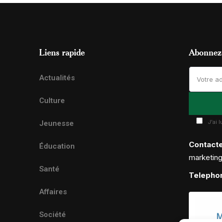
Liens rapide
Abonnez-
Actualités
Culture
J'ai 
Jeunesse
Contact
Éducation
marketin
Santé
Telepho
Affaires
Société