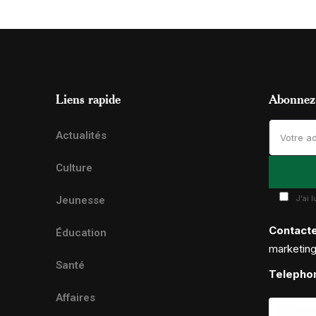
Liens rapide
Abonnez-
Actualités
Culture
J'ai 
Jeunesse
Contact
Éducation
marketin
Santé
Telepho
Affaires