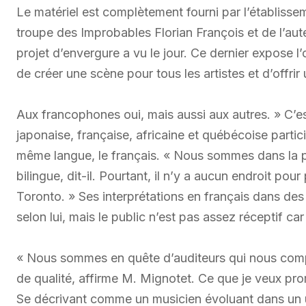
Le matériel est complètement fourni par l’établisse
troupe des Improbables Florian François et de l’au
projet d’envergure a vu le jour. Ce dernier expose l’ob
de créer une scène pour tous les artistes et d’offrir
Aux francophones oui, mais aussi aux autres. » C’e
japonaise, française, africaine et québécoise partic
même langue, le français. « Nous sommes dans la p
bilingue, dit-il. Pourtant, il n’y a aucun endroit po
Toronto. » Ses interprétations en français dans de
selon lui, mais le public n’est pas assez réceptif c
« Nous sommes en quête d’auditeurs qui nous compr
de qualité, affirme M. Mignotet. Ce que je veux pr
Se décrivant comme un musicien évoluant dans un un