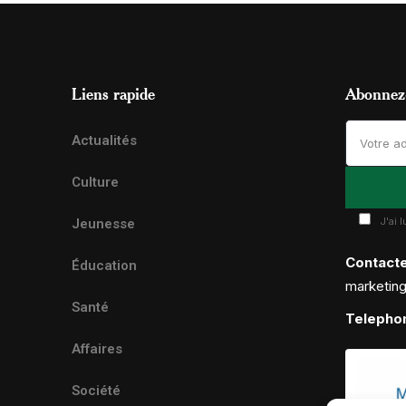
Liens rapide
Abonnez-
Actualités
Culture
J'ai 
Jeunesse
Contact
Éducation
marketin
Santé
Telepho
Affaires
Société