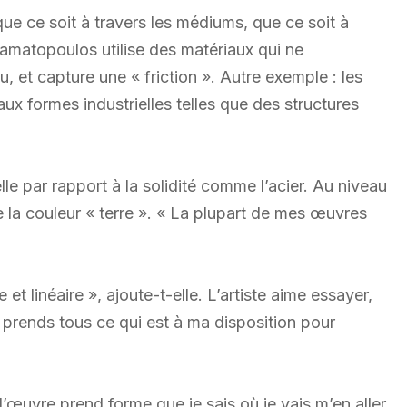
ue ce soit à travers les médiums, que ce soit à
 Stamatopoulos utilise des matériaux qui ne
 et capture une « friction ». Autre exemple : les
aux formes industrielles telles que des structures
ntelle par rapport à la solidité comme l’acier. Au niveau
de la couleur « terre ». « La plupart de mes œuvres
t linéaire », ajoute-t-elle. L’artiste aime essayer,
e prends tous ce qui est à ma disposition pour
l’œuvre prend forme que je sais où je vais m’en aller.