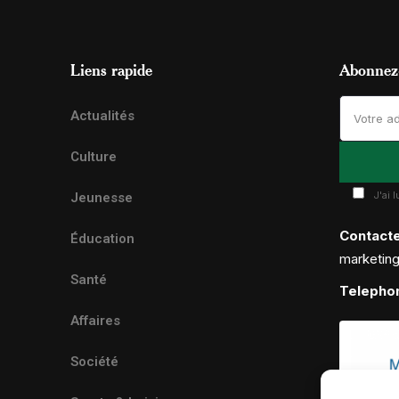
Liens rapide
Abonnez-
Actualités
Culture
J'ai 
Jeunesse
Contact
Éducation
marketin
Santé
Telepho
Affaires
Société