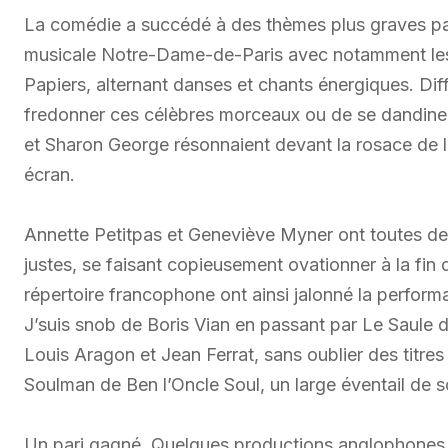
La comédie a succédé à des thèmes plus graves par 
musicale Notre-Dame-de-Paris avec notamment les
Papiers, alternant danses et chants énergiques. Dif
fredonner ces célèbres morceaux ou de se dandiner 
et Sharon George résonnaient devant la rosace de la
écran.
Annette Petitpas et Geneviève Myner ont toutes deu
justes, se faisant copieusement ovationner à la fin
répertoire francophone ont ainsi jalonné la perform
J’suis snob de Boris Vian en passant par Le Saule d
Louis Aragon et Jean Ferrat, sans oublier des titr
Soulman de Ben l’Oncle Soul, un large éventail de so
Un pari gagné. Quelques productions anglophones 