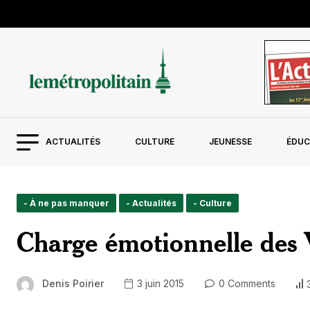
ACTUALITÉS
CULTURE
JEUNESSE
ÉDUC
- À ne pas manquer
- Actualités
- Culture
Charge émotionnelle des 
Denis Poirier
3 juin 2015
0 Comments