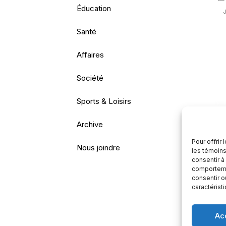
Éducation
J
c
Santé
Con
Affaires
mark
Société
Tel
Sports & Loisirs
Archive
Pour offrir
Nous joindre
les témoins
consentir à
comportemen
consentir o
caractérist
Ac