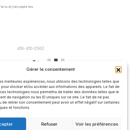
'ai lu et j'accepte les
onditions d'utilisation
tactez-nous:
eting@lemetropolitain.com
ephone:
416-410-2562
Gérer le consentement
 les meilleures expériences, nous utilisons des technologies telles que
 pour stocker et/ou accéder aux informations des appareils. Le fait de
 ces technologies nous permettra de traiter des données telles que le
t de navigation ou les ID uniques sur ce site. Le fait de ne pas
u de retirer son consentement peut avoir un effet négatif sur certaines
iques et fonctions.
cepter
Refuser
Voir les préférences